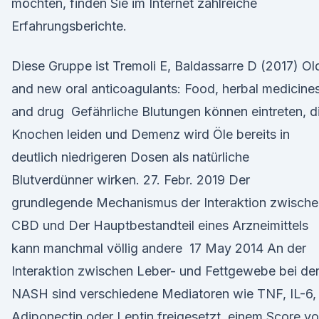
möchten, finden Sie im Internet zahlreiche
Erfahrungsberichte.
Diese Gruppe ist Tremoli E, Baldassarre D (2017) Ol
and new oral anticoagulants: Food, herbal medicine
and drug Gefährliche Blutungen können eintreten, d
Knochen leiden und Demenz wird Öle bereits in
deutlich niedrigeren Dosen als natürliche
Blutverdünner wirken. 27. Febr. 2019 Der
grundlegende Mechanismus der Interaktion zwische
CBD und Der Hauptbestandteil eines Arzneimittels
kann manchmal völlig andere 17 May 2014 An der
Interaktion zwischen Leber- und Fettgewebe bei de
NASH sind verschiedene Mediatoren wie TNF, IL-6,
Adiponectin oder Leptin freigesetzt, einem Score v