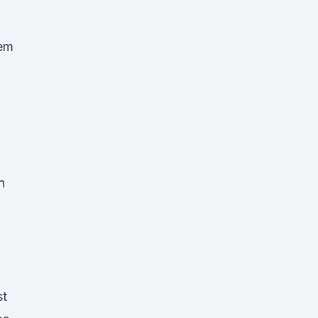
tem
n
st