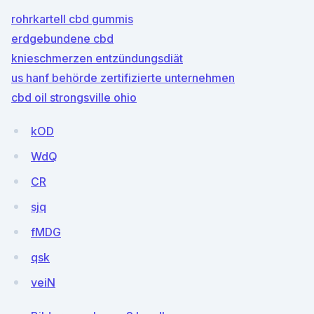
rohrkartell cbd gummis
erdgebundene cbd
knieschmerzen entzündungsdiät
us hanf behörde zertifizierte unternehmen
cbd oil strongsville ohio
kOD
WdQ
CR
sjq
fMDG
qsk
veiN