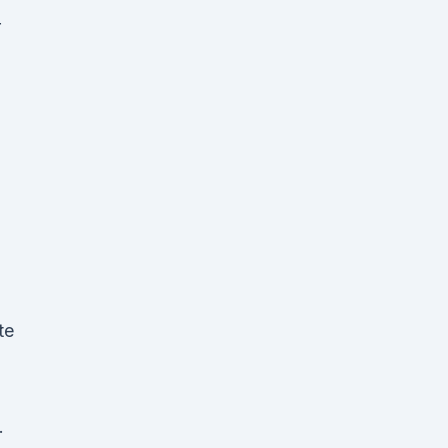
r
te
.