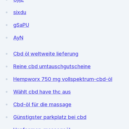
sixdu
gSaPU
AyN
Cbd öl weltweite lieferung
Reine cbd umtauschgutscheine
Hempworx 750 mg vollspektrum-cbd-öl
Wählt cbd have thc aus
Cbd-öl für die massage
Günstigster parkplatz bei cbd