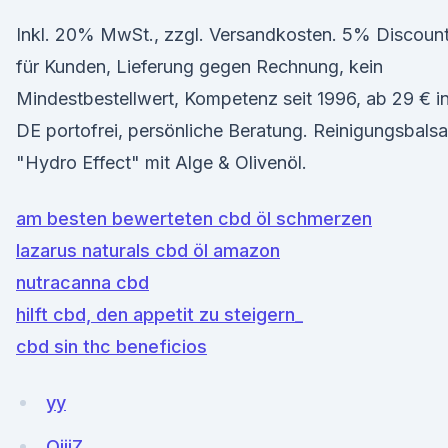
Inkl. 20% MwSt., zzgl. Versandkosten. 5% Discoun
für Kunden, Lieferung gegen Rechnung, kein
Mindestbestellwert, Kompetenz seit 1996, ab 29 € i
DE portofrei, persönliche Beratung. Reinigungsbals
"Hydro Effect" mit Alge & Olivenöl.
am besten bewerteten cbd öl schmerzen
lazarus naturals cbd öl amazon
nutracanna cbd
hilft cbd, den appetit zu steigern_
cbd sin thc beneficios
yy
OjijZ