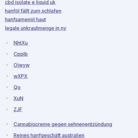
cbd isolate e liquid uk
hanföl fällt zum schlafen
hanfsamenöl haut
legale unkrautmenge in ny
NhtXu
Cpplb
Ojwyw
wXPX
Qo
XuN
ZJF
Cannabiscreme gegen sehnenentzündung
Reines hanfgeschäft australien