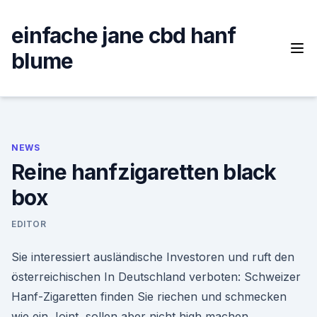
Skip
to
einfache jane cbd hanf
content
blume
NEWS
Reine hanfzigaretten black
box
EDITOR
Sie interessiert ausländische Investoren und ruft den
österreichischen In Deutschland verboten: Schweizer
Hanf-Zigaretten finden Sie riechen und schmecken
wie ein Joint, sollen aber nicht high machen.