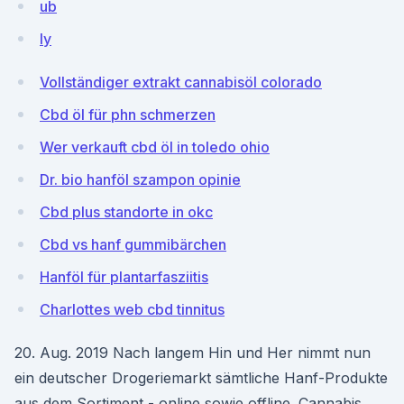
ub
Iy
Vollständiger extrakt cannabisöl colorado
Cbd öl für phn schmerzen
Wer verkauft cbd öl in toledo ohio
Dr. bio hanföl szampon opinie
Cbd plus standorte in okc
Cbd vs hanf gummibärchen
Hanföl für plantarfasziitis
Charlottes web cbd tinnitus
20. Aug. 2019 Nach langem Hin und Her nimmt nun
ein deutscher Drogeriemarkt sämtliche Hanf-Produkte
aus dem Sortiment - online sowie offline. Cannabis