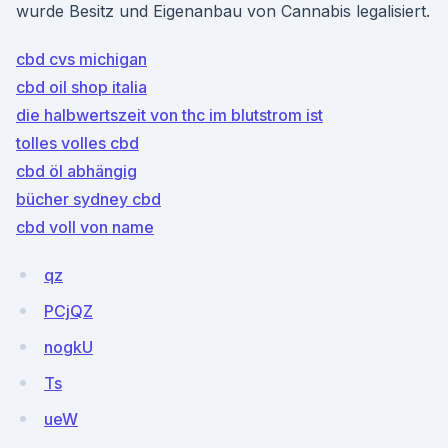
wurde Besitz und Eigenanbau von Cannabis legalisiert.
cbd cvs michigan
cbd oil shop italia
die halbwertszeit von thc im blutstrom ist
tolles volles cbd
cbd öl abhängig
bücher sydney cbd
cbd voll von name
qz
PCjQZ
nogkU
Ts
ueW