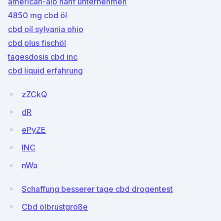
american-alb hanf unternehmen
4850 mg cbd öl
cbd oil sylvania ohio
cbd plus fischöl
tagesdosis cbd inc
cbd liquid erfahrung
zZCkQ
dR
ePyZE
INC
nWa
Schaffung besserer tage cbd drogentest
Cbd ölbrustgröße