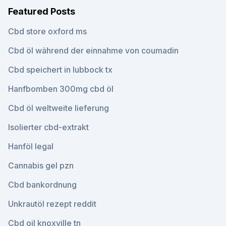
Featured Posts
Cbd store oxford ms
Cbd öl während der einnahme von coumadin
Cbd speichert in lubbock tx
Hanfbomben 300mg cbd öl
Cbd öl weltweite lieferung
Isolierter cbd-extrakt
Hanföl legal
Cannabis gel pzn
Cbd bankordnung
Unkrautöl rezept reddit
Cbd oil knoxville tn