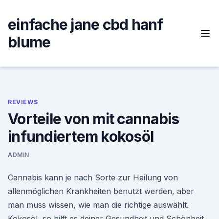
Skip
to
einfache jane cbd hanf
content
blume
REVIEWS
Vorteile von mit cannabis
infundiertem kokosöl
ADMIN
Cannabis kann je nach Sorte zur Heilung von
allenmöglichen Krankheiten benutzt werden, aber
man muss wissen, wie man die richtige auswählt.
Kokosöl, so hilft es deiner Gesundheit und Schönheit