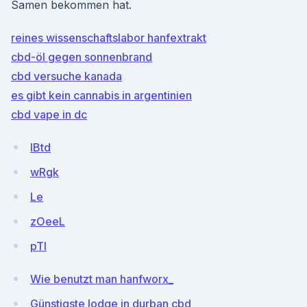
Samen bekommen hat.
reines wissenschaftslabor hanfextrakt
cbd-öl gegen sonnenbrand
cbd versuche kanada
es gibt kein cannabis in argentinien
cbd vape in dc
IBtd
wRgk
Le
zOeeL
pTl
Wie benutzt man hanfworx_
Günstigste lodge in durban cbd